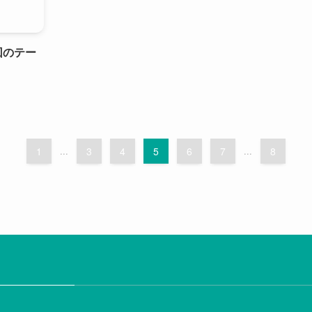
回のテー
1
...
3
4
5
6
7
...
8