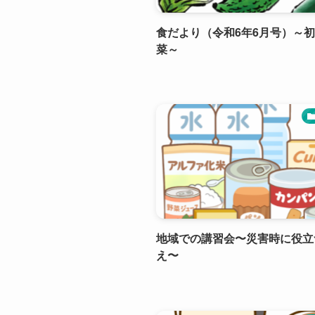
食だより（令和6年6月号）～
菜～
地域での講習会〜災害時に役立
え〜