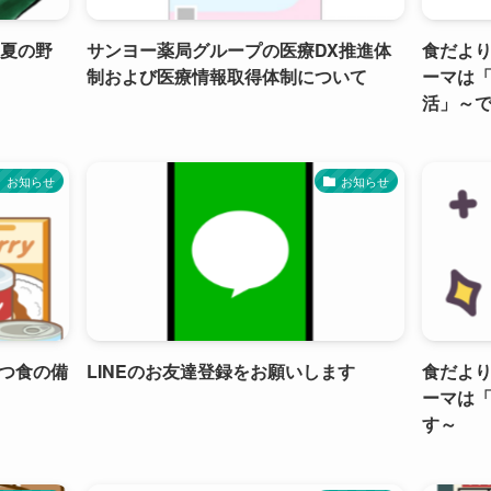
初夏の野
サンヨー薬局グループの医療DX推進体
食だよ
制および医療情報取得体制について
ーマは
活」～
お知らせ
お知らせ
つ食の備
LINEのお友達登録をお願いします
食だより
ーマは
す～